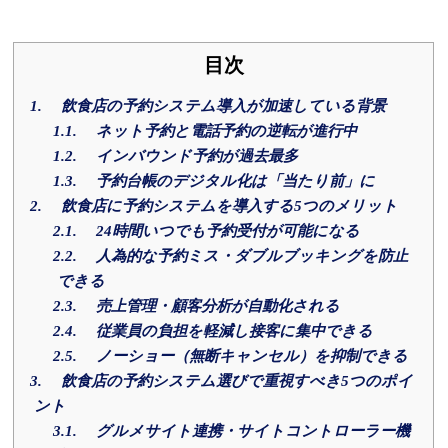
目次
1.
飲食店の予約システム導入が加速している背景
1.1.
ネット予約と電話予約の逆転が進行中
1.2.
インバウンド予約が過去最多
1.3.
予約台帳のデジタル化は「当たり前」に
2.
飲食店に予約システムを導入する5つのメリット
2.1.
24時間いつでも予約受付が可能になる
2.2.
人為的な予約ミス・ダブルブッキングを防止
できる
2.3.
売上管理・顧客分析が自動化される
2.4.
従業員の負担を軽減し接客に集中できる
2.5.
ノーショー（無断キャンセル）を抑制できる
3.
飲食店の予約システム選びで重視すべき5つのポイ
ント
3.1.
グルメサイト連携・サイトコントローラー機