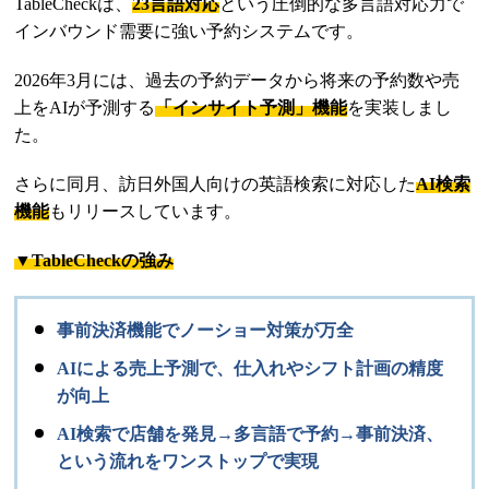
TableCheckは、
23言語対応
という圧倒的な多言語対応力で
インバウンド需要に強い予約システムです。
2026年3月には、過去の予約データから将来の予約数や売
上をAIが予測する
「インサイト予測」機能
を実装しまし
た。
さらに同月、訪日外国人向けの英語検索に対応した
AI検索
機能
もリリースしています。
▼TableCheckの強み
事前決済機能でノーショー対策が万全
AIによる売上予測で、仕入れやシフト計画の精度
が向上
AI検索で店舗を発見→多言語で予約→事前決済、
という流れをワンストップで実現