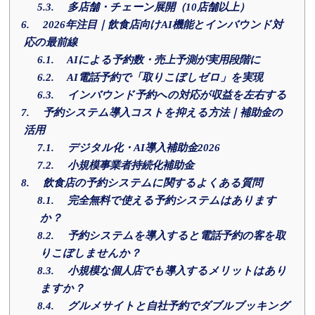
5.3.
多店舗・チェーン展開（10店舗以上）
6.
2026年注目｜飲食店向けAI機能とインバウンド対
応の最前線
6.1.
AIによる予約数・売上予測が実用段階に
6.2.
AI電話予約で「取りこぼしゼロ」を実現
6.3.
インバウンド予約への対応が収益を左右する
7.
予約システム導入コストを抑える方法｜補助金の
活用
7.1.
デジタル化・AI導入補助金2026
7.2.
小規模事業者持続化補助金
8.
飲食店の予約システムに関するよくある質問
8.1.
完全無料で使える予約システムはあります
か？
8.2.
予約システムを導入すると電話予約の客を取
りこぼしませんか？
8.3.
小規模な個人店でも導入するメリットはあり
ますか？
8.4.
グルメサイトと自社予約でダブルブッキング