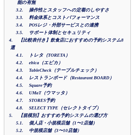
能の有無
3.2.
操作性とスタッフへの定着のしやすさ
3.3.
料金体系とコストパフォーマンス
3.4.
POSレジ・外部サービスとの連携
3.5.
サポート体制とセキュリティ
4.
【比較表付き】飲食店におすすめの予約システム8
選
4.1.
トレタ（TORETA）
4.2.
ebica（エビカ）
4.3.
TableCheck（テーブルチェック）
4.4.
レストランボード（Restaurant BOARD）
4.5.
Square予約
4.6.
UMaT（ウマッタ）
4.7.
STORES予約
4.8.
SELECT TYPE（セレクトタイプ）
5.
【規模別】おすすめ予約システムの選び方
5.1.
個人店・小規模店舗（1〜2店舗）
5.2.
中規模店舗（3〜10店舗）