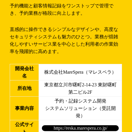
予約機能と顧客情報記録をワンストップで管理で
き、予約業務が格段に向上します。
直感的に操作できるシンプルなデザインや、高度な
セキュリティシステムも魅力のひとつ。業務が煩雑
化しやすいサービス業を中心とした利用者の作業効
率を飛躍的に高めます。
開発会社
株式会社MareSpera（マレスペラ）
名
東京都立川市曙町2-14-23 東財曙町
所在地
第二ビル2F
予約・記録システム開発
事業内容
システムソリューション（受託開
発）
公式サイ
https://reska.marespera.co.jp/
ト