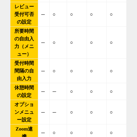
レビュー
受付可否
─
○
○
○
○
の設定
所要時間
の自由入
─
○
○
○
○
力（メニ
ュー）
受付時間
間隔の自
─
○
○
○
○
由入力
休憩時間
─
─
○
○
○
の設定
オプショ
ンメニュ
─
─
○
○
○
ー設定
Zoom連
─
○
○
○
○
携