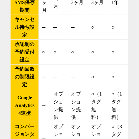
SMS保存
ヶ
3ヶ月
3ヶ月
1年
月
期間
月
キャンセ
ル待ち設
─
─
─
○
○
定
承認制の
予約受付
○
○
○
○
○
設定
予約回数
の制限設
─
─
─
○
○
定
オプ
オプ
○（1
○（1
Google
ショ
ショ
タグ
タグ
Analytics
─
ン提
ン提
無
無
4連携
供
供
料）
料）
コンバー
オプ
オプ
オプ
○（3
ジョンタ
ショ
ショ
ショ
タグ
─