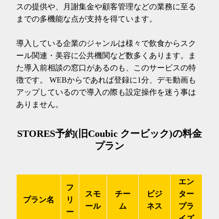
スの提供や、月謝集金や顧客管理などの業務に至る
までの多機能な点が支持を得ています。
導入している企業のジャンルは様々で飲食からスク
ール関連・美容に公共機関など数多くあります。ま
た導入前相談の窓口があるのも、このサービスの特
徴です。 WEBからであれば登録に1分、デモ動画も
アップしているので導入の際も設定操作を迷う事は
ありません。
STORES予約(旧Coubic クービック)の料金
プラン
エン
フ
スモ
チー
ビジ
ター
プラン名
リ
ール
ム
ネス
プラ
ー
イズ