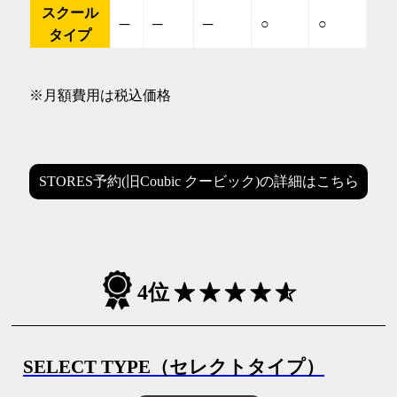
スクール
─
─
─
○
○
タイプ
※月額費用は税込価格
STORES予約(旧Coubic クービック)の詳細はこちら
4位
SELECT TYPE（セレクトタイプ）