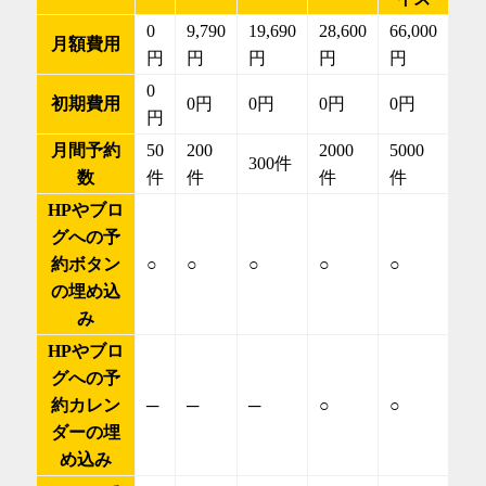
0
9,790
19,690
28,600
66,000
月額費用
円
円
円
円
円
0
初期費用
0円
0円
0円
0円
円
月間予約
50
200
2000
5000
300件
数
件
件
件
件
HPやブロ
グへの予
約ボタン
○
○
○
○
○
の埋め込
み
HPやブロ
グへの予
約カレン
─
─
─
○
○
ダーの埋
め込み