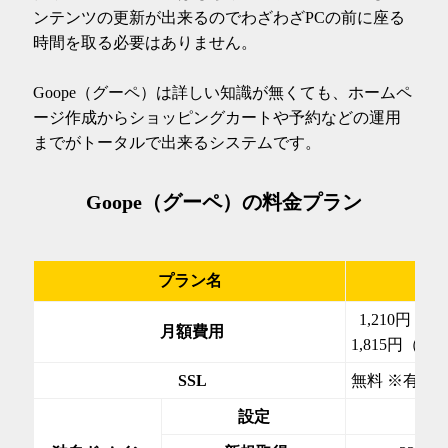
ンテンツの更新が出来るのでわざわざPCの前に座る
時間を取る必要はありません。
Goope（グーペ）は詳しい知識が無くても、ホームペ
ージ作成からショッピングカートや予約などの運用
までがトータルで出来るシステムです。
Goope（グーペ）の料金プラン
プラン名
ラ
1,210円（
月額費用
1,815円（1/
SSL
無料 ※有料
設定
無