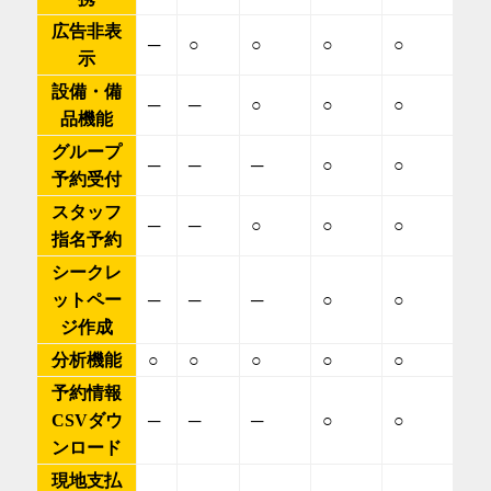
広告非表
─
○
○
○
○
示
設備・備
─
─
○
○
○
品機能
グループ
─
─
─
○
○
予約受付
スタッフ
─
─
○
○
○
指名予約
シークレ
ットペー
─
─
─
○
○
ジ作成
分析機能
○
○
○
○
○
予約情報
CSVダウ
─
─
─
○
○
ンロード
現地支払