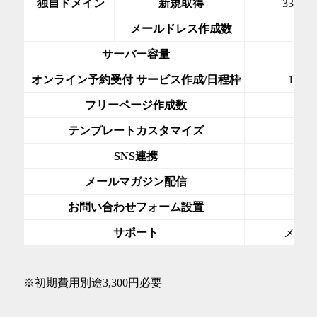
独自ドメイン
新規取得
330~1
メールドレス作成数
10
サーバー容量
5G
オンライン予約受付 サービス作成/日程枠
10件/
フリーページ作成数
無
テンプレートカスタマイズ
○
SNS連携
○
メールマガジン配信
○
お問い合わせフォーム設置
○
サポート
メー
※初期費用別途3,300円必要