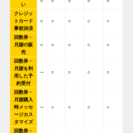
○
○
○
○
○
い
クレジッ
トカード
○
○
○
○
○
事前決済
回数券・
月謝の販
○
○
○
○
○
売
回数券・
月謝を利
─
○
○
○
○
用した予
約受付
回数券・
月謝購入
時メッセ
─
○
○
○
○
ージカス
タマイズ
回数券・