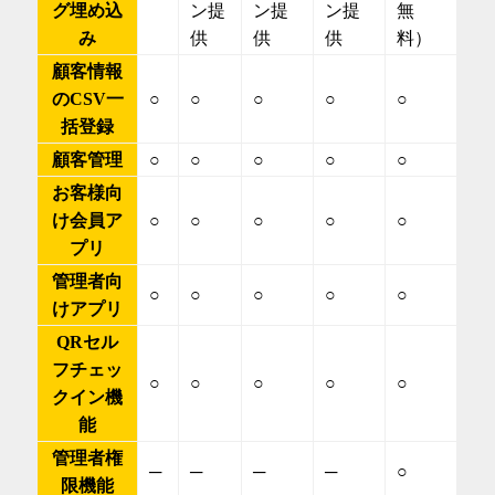
グ埋め込
ン提
ン提
ン提
無
み
供
供
供
料）
顧客情報
のCSV一
○
○
○
○
○
括登録
顧客管理
○
○
○
○
○
お客様向
け会員ア
○
○
○
○
○
プリ
管理者向
○
○
○
○
○
けアプリ
QRセル
フチェッ
○
○
○
○
○
クイン機
能
管理者権
─
─
─
─
○
限機能