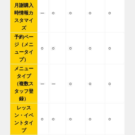
月謝購入
時情報カ
─
○
○
○
○
スタマイ
ズ
予約ペー
ジ（メニ
○
○
○
○
○
ュータイ
プ）
メニュー
タイプ
（複数ス
─
─
○
○
○
タッフ登
録）
レッス
ン・イベ
○
○
○
○
○
ントタイ
プ