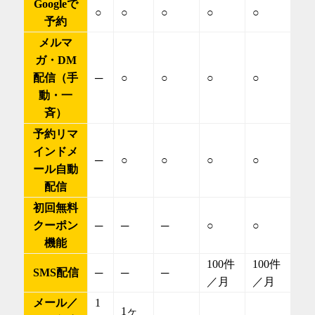
Googleで
○
○
○
○
○
予約
メルマ
ガ・DM
配信（手
─
○
○
○
○
動・一
斉）
予約リマ
インドメ
─
○
○
○
○
ール自動
配信
初回無料
クーポン
─
─
─
○
○
機能
100件
100件
SMS配信
─
─
─
／月
／月
メール／
1
1ヶ