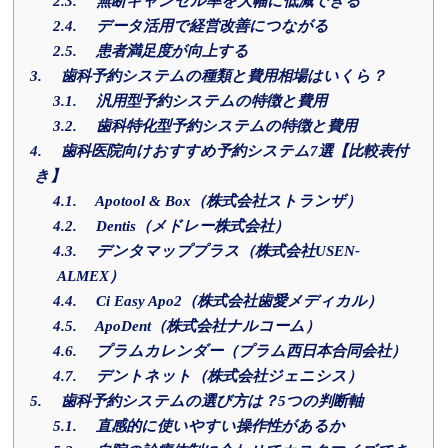
2.3.
無断キャンセル率を大幅に低減できる
2.4.
データ活用で経営改善につながる
2.5.
患者満足度が向上する
3.
歯科予約システムの種類と費用相場はいくら？
3.1.
汎用型予約システムの特徴と費用
3.2.
歯科特化型予約システムの特徴と費用
4.
歯科医院向けおすすめ予約システム7選【比較表付
き】
4.1.
Apotool & Box（株式会社ストランザ）
4.2.
Dentis（メドレー株式会社）
4.3.
デンタマッププラス（株式会社USEN-
ALMEX）
4.4.
Ci Easy Apo2（株式会社歯愛メディカル）
4.5.
ApoDent（株式会社ナルコーム）
4.6.
プラムカレンダー（プラム西日本合同会社）
4.7.
デントネット（株式会社ジェニシス）
5.
歯科予約システムの選び方は？5つの判断軸
5.1.
直感的に使いやすい操作性があるか