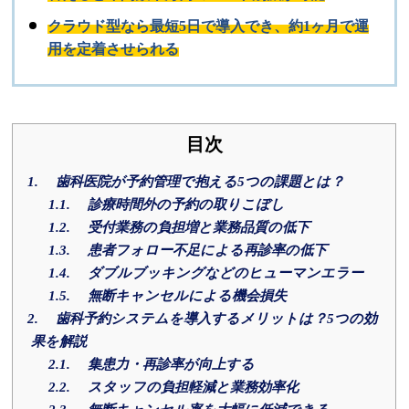
クラウド型なら最短5日で導入でき、約1ヶ月で運
用を定着させられる
目次
1.
歯科医院が予約管理で抱える5つの課題とは？
1.1.
診療時間外の予約の取りこぼし
1.2.
受付業務の負担増と業務品質の低下
1.3.
患者フォロー不足による再診率の低下
1.4.
ダブルブッキングなどのヒューマンエラー
1.5.
無断キャンセルによる機会損失
2.
歯科予約システムを導入するメリットは？5つの効
果を解説
2.1.
集患力・再診率が向上する
2.2.
スタッフの負担軽減と業務効率化