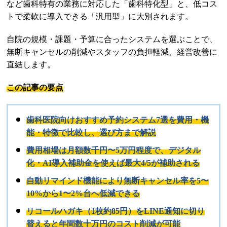
など歯科特有の業務に対応した「歯科特化型」と、低コス
トで柔軟に導入できる「汎用型」に大別されます。
自院の規模・課題・予算に合ったシステムを選ぶことで、
無断キャンセルの削減やスタッフの負担軽減、経営改善に
直結します。
この記事の要点
歯科医院向けおすすめ予約システム7選を費用・機
能・特徴で比較し、選び方まで解説
費用相場は月額数千円〜5万円程度で、デジタル
化・AI導入補助金を使えば最大4/5が補助される
自動リマインド機能により無断キャンセル率を5〜
10%から1〜2%台へ低減できる
リコールハガキ（1枚約85円）をLINE通知に切り
替えると年間数十万円のコスト削減が可能