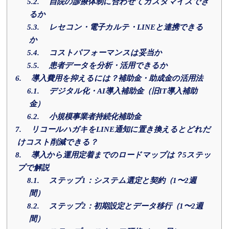
5.2.
自院の診療体制に合わせてカスタマイズでき
るか
5.3.
レセコン・電子カルテ・LINEと連携できる
か
5.4.
コストパフォーマンスは妥当か
5.5.
患者データを分析・活用できるか
6.
導入費用を抑えるには？補助金・助成金の活用法
6.1.
デジタル化・AI導入補助金（旧IT導入補助
金）
6.2.
小規模事業者持続化補助金
7.
リコールハガキをLINE通知に置き換えるとどれだ
けコスト削減できる？
8.
導入から運用定着までのロードマップは？5ステッ
プで解説
8.1.
ステップ1：システム選定と契約（1〜2週
間）
8.2.
ステップ2：初期設定とデータ移行（1〜2週
間）