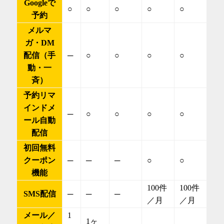
Googleで
○
○
○
○
○
予約
メルマ
ガ・DM
配信（手
─
○
○
○
○
動・一
斉）
予約リマ
インドメ
─
○
○
○
○
ール自動
配信
初回無料
クーポン
─
─
─
○
○
機能
100件
100件
SMS配信
─
─
─
／月
／月
メール／
1
1ヶ