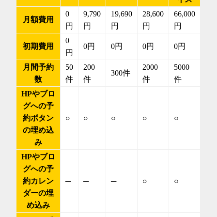
0
9,790
19,690
28,600
66,000
月額費用
円
円
円
円
円
0
初期費用
0円
0円
0円
0円
円
月間予約
50
200
2000
5000
300件
数
件
件
件
件
HPやブロ
グへの予
約ボタン
○
○
○
○
○
の埋め込
み
HPやブロ
グへの予
約カレン
─
─
─
○
○
ダーの埋
め込み