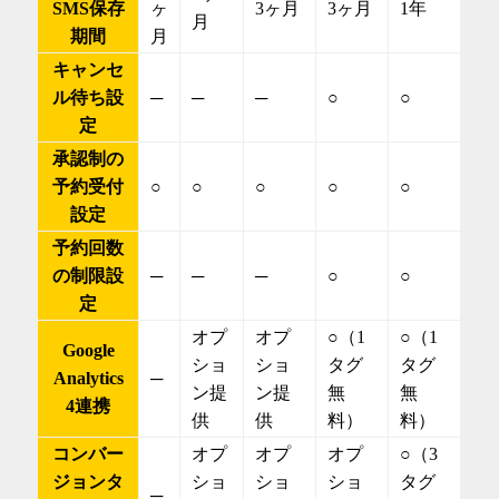
SMS保存
ヶ
3ヶ月
3ヶ月
1年
月
期間
月
キャンセ
ル待ち設
─
─
─
○
○
定
承認制の
予約受付
○
○
○
○
○
設定
予約回数
の制限設
─
─
─
○
○
定
オプ
オプ
○（1
○（1
Google
ショ
ショ
タグ
タグ
Analytics
─
ン提
ン提
無
無
4連携
供
供
料）
料）
コンバー
オプ
オプ
オプ
○（3
ジョンタ
ショ
ショ
ショ
タグ
─