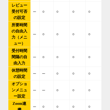
レビュー
受付可否
─
○
○
○
○
の設定
所要時間
の自由入
─
○
○
○
○
力（メニ
ュー）
受付時間
間隔の自
─
○
○
○
○
由入力
休憩時間
─
─
○
○
○
の設定
オプショ
ンメニュ
─
─
○
○
○
ー設定
Zoom連
─
○
○
○
○
携