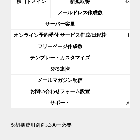
独自ドメイン
新規取得
330~1
メールドレス作成数
10
サーバー容量
5G
オンライン予約受付 サービス作成/日程枠
10件/
フリーページ作成数
無
テンプレートカスタマイズ
○
SNS連携
○
メールマガジン配信
○
お問い合わせフォーム設置
○
サポート
メー
※初期費用別途3,300円必要