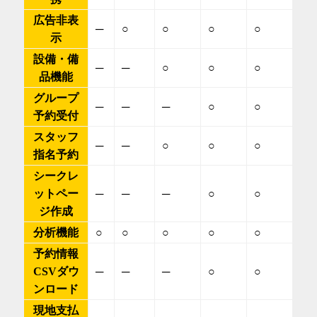
広告非表
─
○
○
○
○
示
設備・備
─
─
○
○
○
品機能
グループ
─
─
─
○
○
予約受付
スタッフ
─
─
○
○
○
指名予約
シークレ
ットペー
─
─
─
○
○
ジ作成
分析機能
○
○
○
○
○
予約情報
CSVダウ
─
─
─
○
○
ンロード
現地支払