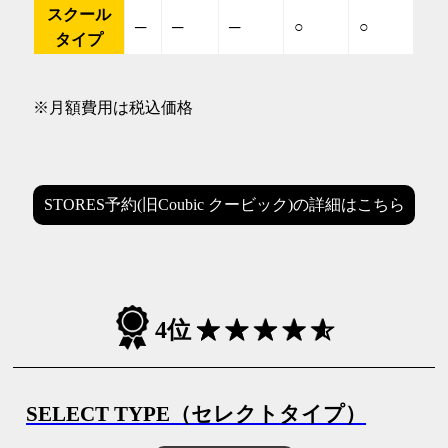
スクール
─
─
─
○
○
タイプ
※月額費用は税込価格
STORES予約(旧Coubic クービック)の詳細はこちら
4位
SELECT TYPE（セレクトタイプ）