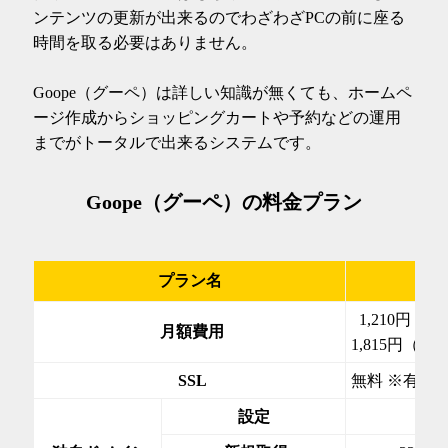
ンテンツの更新が出来るのでわざわざPCの前に座る
時間を取る必要はありません。
Goope（グーペ）は詳しい知識が無くても、ホームペ
ージ作成からショッピングカートや予約などの運用
までがトータルで出来るシステムです。
Goope（グーペ）の料金プラン
プラン名
ラ
1,210円（
月額費用
1,815円（1/
SSL
無料 ※有料
設定
無