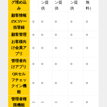
グ埋め込
ン提
ン提
ン提
無
み
供
供
供
料）
顧客情報
のCSV一
○
○
○
○
○
括登録
顧客管理
○
○
○
○
○
お客様向
け会員ア
○
○
○
○
○
プリ
管理者向
○
○
○
○
○
けアプリ
QRセル
フチェッ
○
○
○
○
○
クイン機
能
管理者権
─
─
─
─
○
限機能