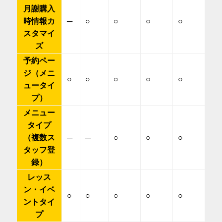
月謝購入
時情報カ
─
○
○
○
○
スタマイ
ズ
予約ペー
ジ（メニ
○
○
○
○
○
ュータイ
プ）
メニュー
タイプ
（複数ス
─
─
○
○
○
タッフ登
録）
レッス
ン・イベ
○
○
○
○
○
ントタイ
プ