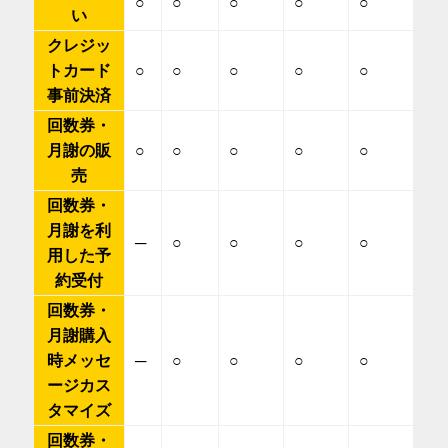
○
○
○
○
○
い
クレジッ
トカード
○
○
○
○
○
事前決済
回数券・
月謝の販
○
○
○
○
○
売
回数券・
月謝を利
─
○
○
○
○
用した予
約受付
回数券・
月謝購入
時メッセ
─
○
○
○
○
ージカス
タマイズ
回数券・