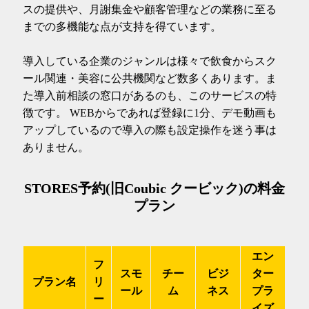
スの提供や、月謝集金や顧客管理などの業務に至る
までの多機能な点が支持を得ています。
導入している企業のジャンルは様々で飲食からスク
ール関連・美容に公共機関など数多くあります。ま
た導入前相談の窓口があるのも、このサービスの特
徴です。 WEBからであれば登録に1分、デモ動画も
アップしているので導入の際も設定操作を迷う事は
ありません。
STORES予約(旧Coubic クービック)の料金
プラン
エン
フ
スモ
チー
ビジ
ター
プラン名
リ
ール
ム
ネス
プラ
ー
イズ