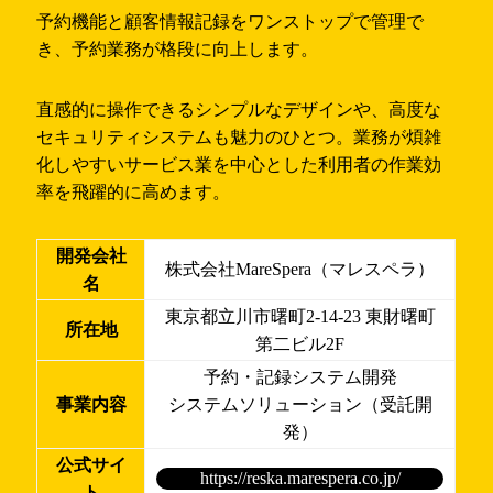
予約機能と顧客情報記録をワンストップで管理で
き、予約業務が格段に向上します。
直感的に操作できるシンプルなデザインや、高度な
セキュリティシステムも魅力のひとつ。業務が煩雑
化しやすいサービス業を中心とした利用者の作業効
率を飛躍的に高めます。
開発会社
株式会社MareSpera（マレスペラ）
名
東京都立川市曙町2-14-23 東財曙町
所在地
第二ビル2F
予約・記録システム開発
事業内容
システムソリューション（受託開
発）
公式サイ
https://reska.marespera.co.jp/
ト